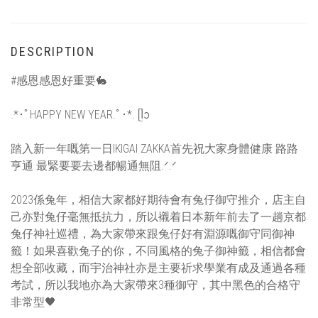
DESCRIPTION
#感恩感恩好重要🐇
.*･ﾟHAPPY NEW YEAR.ﾟ･*. ᥫᩣ
踏入新一年嘅第一日IKIGAI ZAKKA首先祝大家身體健康 路路
亨通 最緊要要去邊都暢通無阻.ᐟ.ᐟ
2023係兔年，相信大家都好期待會有兔仔御守推介，店主自
己亦對兔仔毫無抵抗力，所以襯着日本新年前去了一趟京都
兔仔神社巡禮，為大家帶來跟兔仔好有淵源嘅御守同御神
籤！如果喜歡兔子的你，不同風格的兔子御神籤，相信都會
想全部收藏，而宇治神社亦是主要祈求學業有成及通過各種
考試，所以我地亦為大家帶來3種御守，其中黑色的合格守
非常型🖤