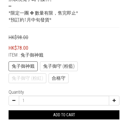
┅
*限定一團 ✤ 數量有限，售完即止*
*預訂約1月中旬發貨*
HK$98.00
HK$78.00
ITEM
: 兔子御神籤
兔子御神籤
兔子御守 (粉藍)
兔子御守 (粉紅)
合格守
Quantity
ADD TO CART