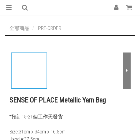
全部商品
PRE-ORDER
SENSE OF PLACE Metallic Yarn Bag
*預訂15-21個工作天發貨 
Size:31cm x 34cm x 16.5cm
Handle:37.5cm