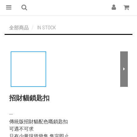
全部商品
IN STOCK
招財貓鎖匙扣
---
傳統版招財貓配色嘅鎖匙扣
可遇不可求
只有少量現貨發售 售完即止