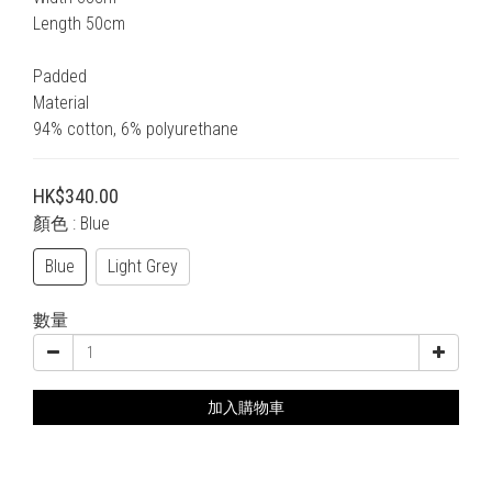
Length 50cm
Padded
Material
94% cotton, 6% polyurethane
HK$340.00
顏色
: Blue
Blue
Light Grey
數量
加入購物車