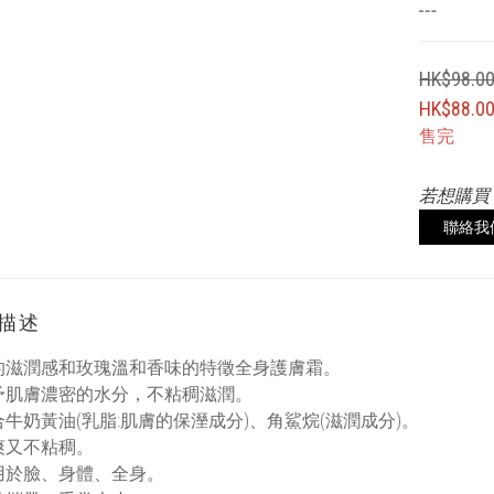
┅
HK$98.0
HK$88.0
售完
若想購買
聯絡我
描述
的滋潤感和玫瑰溫和香味的特徵全身護膚霜。
予肌膚濃密的水分，不粘稠滋潤。
牛奶黃油(乳脂:肌膚的保溼成分)、角鯊烷(滋潤成分)。
爽又不粘稠。
用於臉、身體、全身。