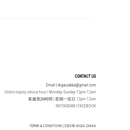
CONTACT US
Email | ikigaizakka@gmail.com
Online inquiry service hour | Monday-Sunday 12pm-12am
客服查詢時間 | 星期一至日 12pm-12am
INSTAGRAM
|
FACEBOOK
TERMS & CONDITIONS | 2020 © IKIGAI ZAKKA