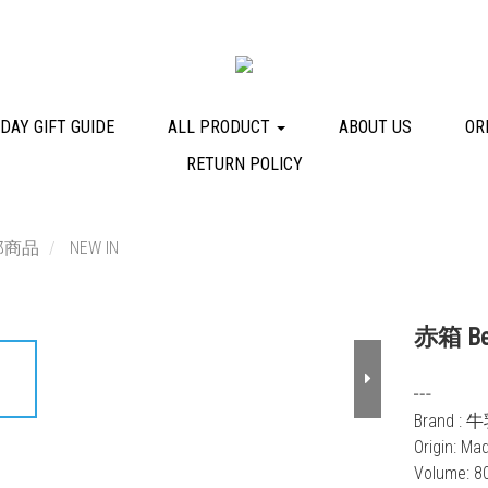
DAY GIFT GUIDE
ALL PRODUCT
ABOUT US
OR
RETURN POLICY
部商品
NEW IN
赤箱 Bea
┅
Brand :
Origin: Ma
Volume: 8