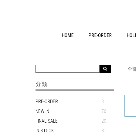
HOME
PRE-ORDER
HOLI
全
分類
PRE-ORDER
81
NEW IN
76
FINAL SALE
20
IN STOCK
31