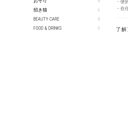
お守り
8
・便
・在
招き猫
6
BEAUTY CARE
8
FOOD & DRINKS
6
了解