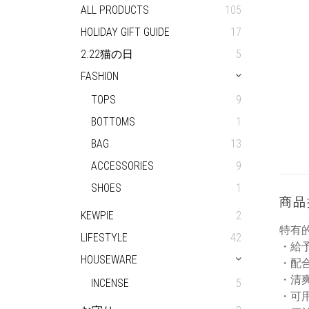
ALL PRODUCTS
105
HOLIDAY GIFT GUIDE
17
2.22猫の日
5
FASHION
TOPS
9
BOTTOMS
1
BAG
13
ACCESSORIES
9
SHOES
1
商品
KEWPIE
2
特有
LIFESTYLE
42
・給
HOUSEWARE
・配合
・清
INCENSE
5
・可