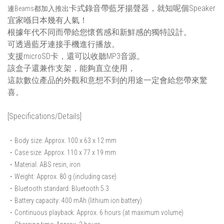
卡式錄音帶藍牙揚聲器，就知呢個Speaker
連Beams都加入推出
宜家喺日本幾有人氣！
根據年代不同而帶給您懷舊感和新鮮感的獨特設計。
可透過藍牙連接手機進行播放。
支援microSD卡，還可以收聽MP3音源。
該盒子還兼作支架，能夠直立使用，
這款數位產品的外觀和意想不到的用途一定會給您帶來驚
喜。
[Specifications/Details]
・Body size: Approx. 100 x 63 x 12 mm
・Case size: Approx. 110 x 77 x 19 mm
・Material: ABS resin, iron
・Weight: Approx. 80 g (including case)
・Bluetooth standard: Bluetooth 5.3
・Battery capacity: 400 mAh (lithium ion battery)
・Continuous playback: Approx. 6 hours (at maximum volume)