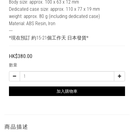
Body size: approx. 100 x 63 x 12 mm
Dedicated case size: approx. 110 x 77 x 19 mm
weight: approx. 80 g (including dedicated case)
Material: ABS Resin, Iron
---
*現在預訂 約15-21個工作天 日本發貨*
HK$380.00
數量
加入購物車
商品描述