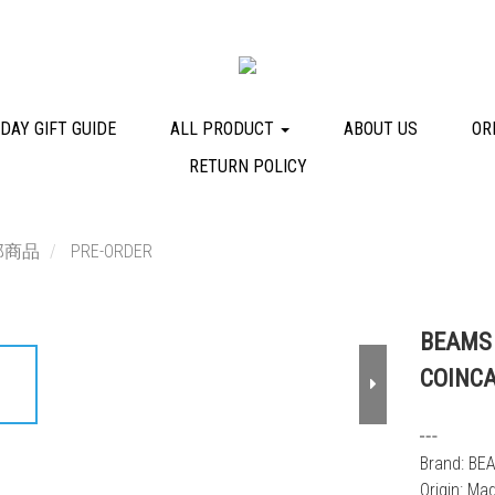
DAY GIFT GUIDE
ALL PRODUCT
ABOUT US
OR
RETURN POLICY
部商品
PRE-ORDER
BEAMS
COINCA
┅
Brand: B
Origin: Ma