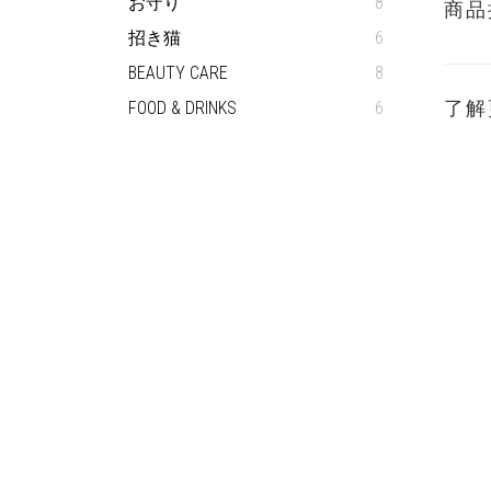
お守り
8
商品
招き猫
6
BEAUTY CARE
8
了解
FOOD & DRINKS
6