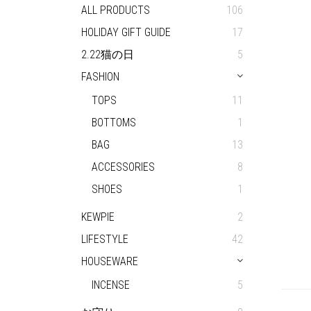
ALL PRODUCTS
106
HOLIDAY GIFT GUIDE
17
2.22猫の日
5
FASHION
TOPS
11
BOTTOMS
1
BAG
13
ACCESSORIES
8
SHOES
1
KEWPIE
2
LIFESTYLE
42
HOUSEWARE
INCENSE
5