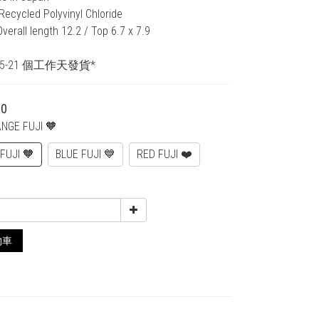
 Recycled Polyvinyl Chloride
Overall length 12.2 / Top 6.7 x 7.9
5-21 個工作天發貨*
00
ANGE FUJI 🧡
FUJI 🧡
BLUE FUJI 💙
RED FUJI ❤️
物車