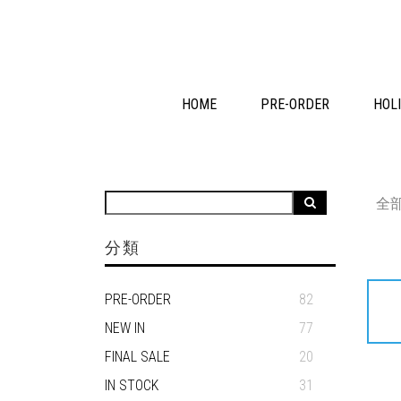
HOME
PRE-ORDER
HOLI
全
分類
PRE-ORDER
82
NEW IN
77
FINAL SALE
20
IN STOCK
31