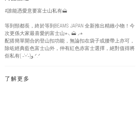
#誰能憑愛意要富士山私有🗻
等到頸都長，終於等到BEAMS JAPAN 全新推出精緻小物！今
次更係大家最喜愛的富士山⋆⸜ 🗻 ⸝‍⋆
配搭簡單開合的登山扣功能，無論扣在袋子或腰帶上亦可，
除咗經典藍色富士山外，仲有紅色赤富士選擇，絕對值得將
佢私有( ˶'ᵕ'˶)و.ᐟ.ᐟ
了解更多