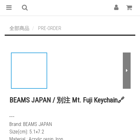
全部商品
PRE-ORDER
BEAMS JAPAN / 別注 Mt. Fuji Keychain🔗
┅ 
Brand: BEAMS JAPAN
Size(cm): 5.1×7.2
Material : Acrylic resin, Iron