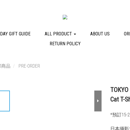
DAY GIFT GUIDE
ALL PRODUCT
ABOUT US
OR
RETURN POLICY
部商品
PRE-ORDER
TOKYO
Cat T-Sh
*預訂15
日本攝影