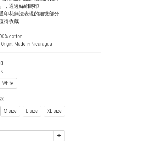
」，通過絲網轉印
通印花無法表現的細微部分
值得收藏
100% cotton
 Origin: Made in Nicaragua
00
ck
White
ize
M size
L size
XL size