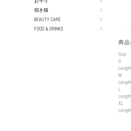
お守り
8
招き猫
6
BEAUTY CARE
8
FOOD & DRINKS
6
商品
Size
S
Length
M
Length
L
Length
XL
Length