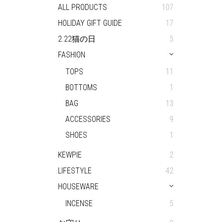
ALL PRODUCTS
107
HOLIDAY GIFT GUIDE
17
2.22猫の日
5
FASHION
TOPS
11
BOTTOMS
1
BAG
13
ACCESSORIES
9
SHOES
1
KEWPIE
2
LIFESTYLE
42
HOUSEWARE
INCENSE
5