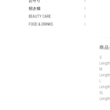
お守り
8
招き猫
6
BEAUTY CARE
8
FOOD & DRINKS
6
商品
S
Length
M
Length
L
Length
XL
Length