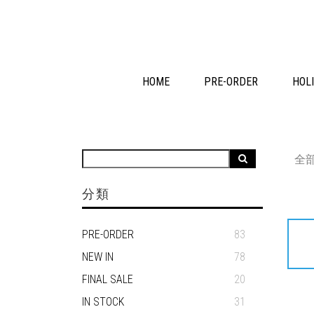
HOME
PRE-ORDER
HOLI
全
分類
PRE-ORDER
83
NEW IN
78
FINAL SALE
20
IN STOCK
31