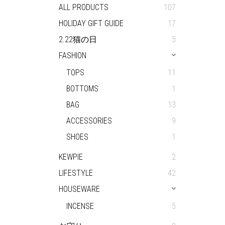
ALL PRODUCTS
107
HOLIDAY GIFT GUIDE
17
2.22猫の日
5
FASHION
TOPS
11
BOTTOMS
1
BAG
13
ACCESSORIES
9
SHOES
1
KEWPIE
2
LIFESTYLE
42
HOUSEWARE
INCENSE
5