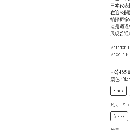
日本代表
在迎來開業
拍攝原宿
這是通過
展現普通
Material: 
Made in N
HK$465.
顏色
: Bla
Black
尺寸
: S s
S size