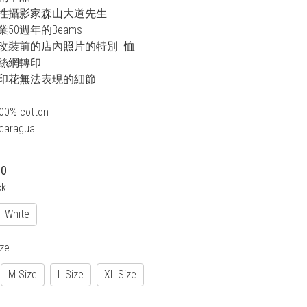
性攝影家森山大道先生
50週年的Beams
改裝前的店內照片的特別T恤
絲網轉印
印花無法表現的細節
100% cotton
icaragua
00
ck
White
ize
M Size
L Size
XL Size