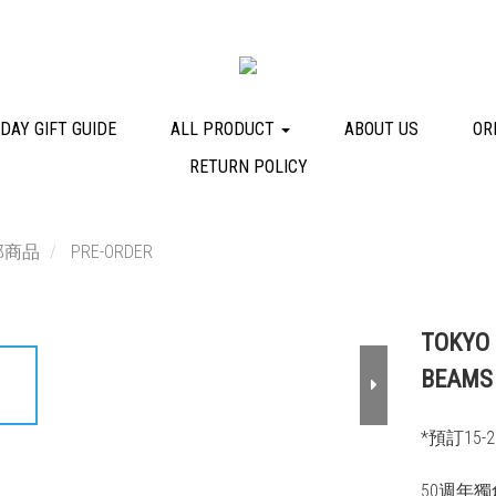
DAY GIFT GUIDE
ALL PRODUCT
ABOUT US
OR
RETURN POLICY
部商品
PRE-ORDER
TOKYO
BEAMS 
*預訂15-
50週年