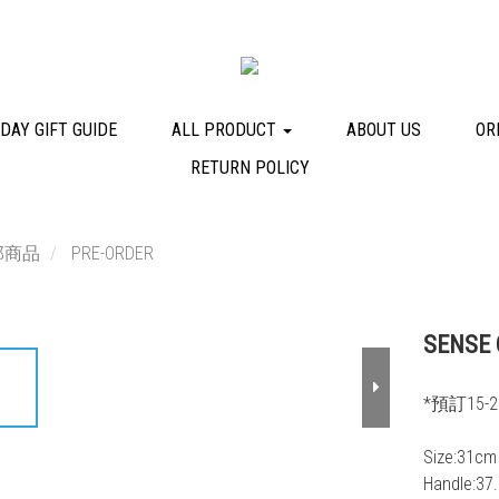
DAY GIFT GUIDE
ALL PRODUCT
ABOUT US
OR
RETURN POLICY
部商品
PRE-ORDER
SENSE O
*預訂15
Size:31cm
Handle:37