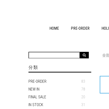
HOME
PRE-ORDER
HOLI
全
分類
PRE-ORDER
83
NEW IN
78
FINAL SALE
20
IN STOCK
31