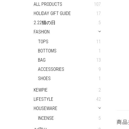
ALL PRODUCTS
107
HOLIDAY GIFT GUIDE
17
2.22猫の日
5
FASHION
TOPS
11
BOTTOMS
1
BAG
13
ACCESSORIES
9
SHOES
1
KEWPIE
2
LIFESTYLE
42
HOUSEWARE
INCENSE
5
商品