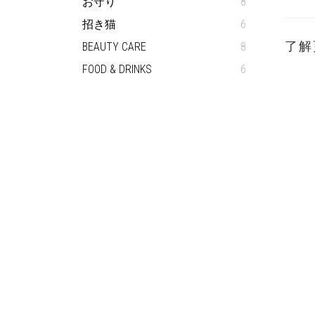
お守り
8
招き猫
6
了解
BEAUTY CARE
8
FOOD & DRINKS
6