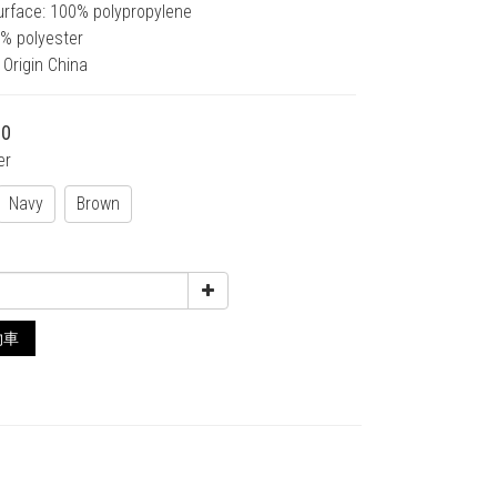
urface: 100% polypropylene
0% polyester
 Origin China
00
er
Navy
Brown
物車