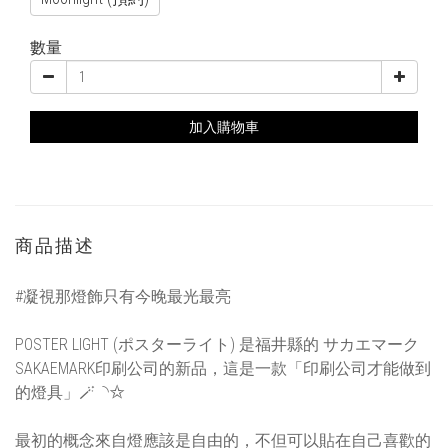
數量
加入購物車
商品描述
#凝視那燈飾只有今晚最光最亮
POSTER LIGHT (ポスターライト) 是福井縣的 サカエマーク
SAKAEMARK印刷公司的新品，這是一款「印刷公司才能做到
的燈具」︎︎🪄︎︎◝✩
最初的概念來自燈應該是自由的，不但可以貼在自己喜歡的