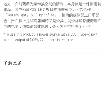
地方，亦能藉着光線轉換空間的情調，本身就是一件藝術裝
飾品。其中兩款POSTER更與日本插畫家ウンピス合作，
「You are light」 & 「Light of life」，極簡的線條配上日系配
色，掛在牆上是A3海報同時又是燈具，開燈熄燈都能塑造不
同的氛圍，價錢還如此親民，令人怎能抗拒呢？◔.̮◔✧
*To use this product, a power source with a USB (Type-A) port
with an output of DC5V/2A or more is required.
了解更多