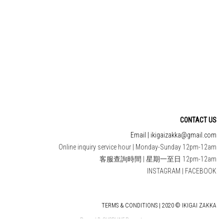
CONTACT US
Email | ikigaizakka@gmail.com
Online inquiry service hour | Monday-Sunday 12pm-12am
客服查詢時間 | 星期一至日 12pm-12am
INSTAGRAM
|
FACEBOOK
TERMS & CONDITIONS | 2020 © IKIGAI ZAKKA
Powered By
SHOPLINE Payments