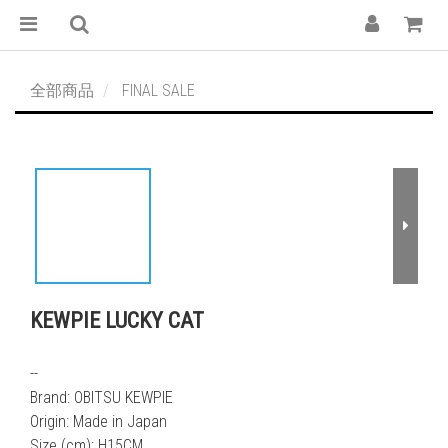
全部商品
FINAL SALE
KEWPIE LUCKY CAT
--
Brand: OBITSU KEWPIE
Origin: Made in Japan
Size (cm): H15CM