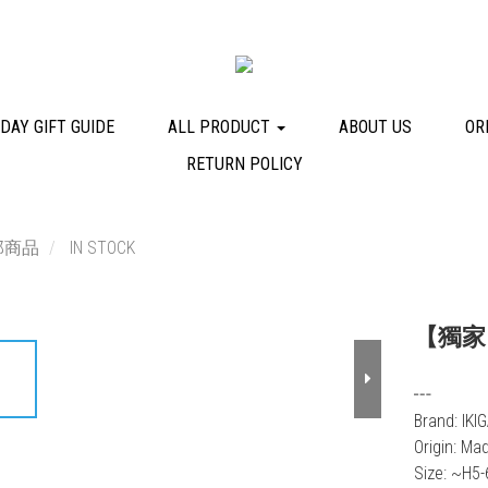
DAY GIFT GUIDE
ALL PRODUCT
ABOUT US
OR
RETURN POLICY
部商品
IN STOCK
【獨家
┅
Brand: IK
Origin: Ma
Size: ~H5