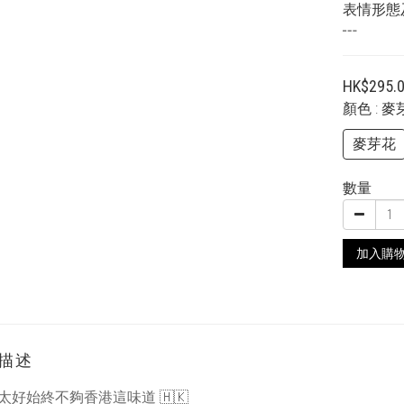
表情形態
┅
HK$295.
顏色
: 
麥芽花
數量
加入購
描述
界太好始終不夠香港這味道
🇭🇰