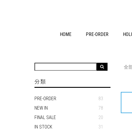
HOME
PRE-ORDER
HOLI
全
分類
PRE-ORDER
83
NEW IN
78
FINAL SALE
20
IN STOCK
31