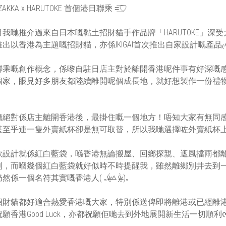
I ZAKKA x HARUTOKE 首個港日聯乘 =͟͟͞♡
我哋推介過來自日本嘅黏土招財貓手作品牌「HARUTOKE」深受大
出以香港為主題嘅招財貓，亦係IKIGAI首次推出自家設計嘅產品₍˄·͈༝·͈
聯乘嘅創作概念，係嚟自駐日店主對於離開香港呢件事有好深嘅
個家，眼見好多朋友都陸續離開呢個成長地，就好想製作一份禮
廳絕對係店主離開香港後，最掛住嘅一個地方！唔知大家有無同
甚至乎連一隻外賣紙杯卻是無可取替，所以我哋選擇咗外賣紙杯上
款設計就係紅白藍袋，喺香港無論搬屋、回鄉探親、遮風擋雨都
到，而嗰幾個紅白藍袋就好似時不時提醒我，雖然離鄉別井去到
一個名符其實嘅香港人( ꜆ᵒ̴̶̷̥́ㅿᵒ̴̶̷̣̥̀ )꜆
財貓都好適合熱愛香港嘅大家，特別係送俾即將離港或已經離港嘅親朋
願香港Good Luck，亦都祝願佢哋去到外地展開新生活一切順利ᰔ