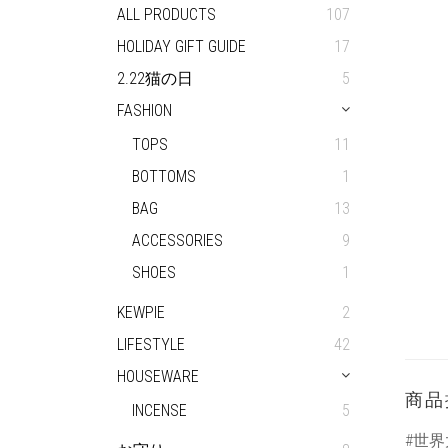
ALL PRODUCTS
107
HOLIDAY GIFT GUIDE
17
2.22猫の日
5
FASHION
TOPS
11
BOTTOMS
1
BAG
13
ACCESSORIES
9
SHOES
1
KEWPIE
2
LIFESTYLE
42
HOUSEWARE
商品
INCENSE
5
#世