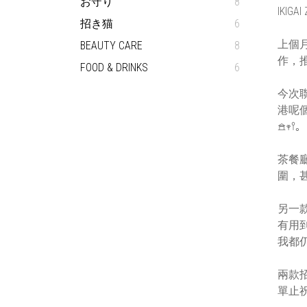
お守り
8
IKIGA
招き猫
6
上個月
BEAUTY CARE
8
作，推
FOOD & DRINKS
6
今次
港呢
𖠿𖥧𖥣｡
茶餐
圍，
另一
有用
我都仍然係
兩款招
單止祝