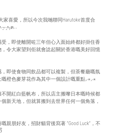
家喜愛，所以今次我哋聯同Harutoke首度合
˄₎ฅ˒˒
感受，即使離開咗三年但心入面始終都好掛住香
物，令大家望到佢就會諗起關於香港嘅美好回憶
感，即使食物同飲品都可以複製，但茶餐廳嘅氛
嘅橙色麥芽花作為其中一個設計嘅重點⸝⋆⸝⋆
離不開紅白藍帆布，所以店主搬嚟日本嘅時候都
一個新天地，但就算搬到去世界任何一個角落，
好友，招財貓背後寫著 ”Good Luck”，不
ᩚ