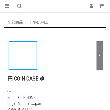
全部商品
FINAL SALE
円 COIN CASE 🪙
┅
Brand: COIN HOME
Origin: Made in Japan
Material: Plastic