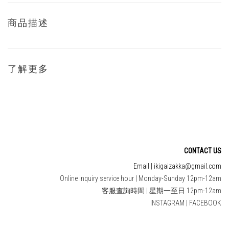
商品描述
了解更多
CONTACT US
Email | ikigaizakka@gmail.com
Online inquiry service hour | Monday-Sunday 12pm-12am
客服查詢時間 | 星期一至日 12pm-12am
INSTAGRAM
|
FACEBOOK